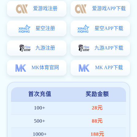
本地化语言与支付
支持多语言切换与主流本地结算方式，平台覆盖
英语、中文、马来语等界面选项，满足不同地区
用户需求，使用更便捷。
用户真实心声
来自全国各地的真实反馈，见证我们服务的每一步进步。
“完全出乎意料的好”
“设计感和操作都很